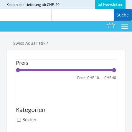
Newsletter
Kostenlose
Lieferung ab CHF. 50.-
Swiss Aquaristik
/
Preis
Min.
Max.
Preis:
CHF 10
—
CHF 40
Filter
Preis
Preis
Kategorien
Bücher