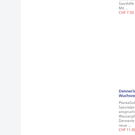
Starthil
Mit ...
CHF
7.50
Dennerle
Wuchsve
PlantaGold
Spezialpr
anspruch
Wasserpf
Dennerle 
neue ...
CHF
11.9