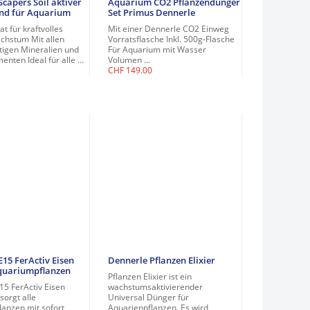
capers Soil aktiver
Aquarium CO2 Pflanzendünger
nd für Aquarium
Set Primus Dennerle
t für kraftvolles
Mit einer Dennerle CO2 Einweg
chstum Mit allen
Vorratsflasche Inkl. 500g-Flasche
tigen Mineralien und
Für Aquarium mit Wasser
nten Ideal für alle ...
Volumen ...
CHF
149.00
15 FerActiv Eisen
Dennerle Pflanzen Elixier
quariumpflanzen
Pflanzen Elixier ist ein
15 FerActiv Eisen
wachstumsaktivierender
orgt alle
Universal Dünger für
lanzen mit sofort
Aquarienpflanzen. Es wird