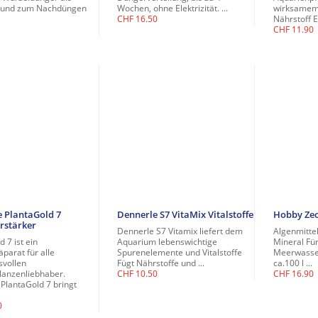
fe und zum Nachdüngen
Wochen, ohne Elektrizität. ...
wirksamem
CHF
16.50
Nährstoff Ei
CHF
11.90
 PlantaGold 7
Dennerle S7 VitaMix Vitalstoffe
Hobby Zeo
rstärker
Dennerle S7 Vitamix liefert dem
Algenmittel
 7 ist ein
Aquarium lebenswichtige
Mineral Für
äparat für alle
Spurenelemente und Vitalstoffe
Meerwasser
svollen
Fügt Nährstoffe und ...
ca.100 l ...
lanzenliebhaber.
CHF
10.50
CHF
16.90
PlantaGold 7 bringt
0