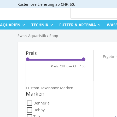
Kostenlose
Lieferung ab CHF. 50.-
AQUARIEN
TECHNIK
FUTTER & ARTEMIA
WASS
Swiss Aquaristik
/
Shop
Preis
Ergebni
Min.
Max.
Preis:
CHF 0
—
CHF 150
Filter
Preis
Preis
Custom Taxonomy: Marken
Marken
Dennerle
Hobby
Tetra