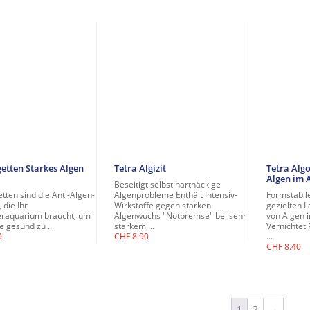
getten Starkes Algen
Tetra Algizit
Tetra Alg
Algen im
Beseitigt selbst hartnäckige
etten sind die Anti-Algen-
Algenprobleme Enthält Intensiv-
Formstabile
 die Ihr
Wirkstoffe gegen starken
gezielten 
raquarium braucht, um
Algenwuchs "Notbremse" bei sehr
von Algen 
e gesund zu ...
starkem ...
Vernichtet 
0
CHF
8.90
...
CHF
8.40
1
2
→