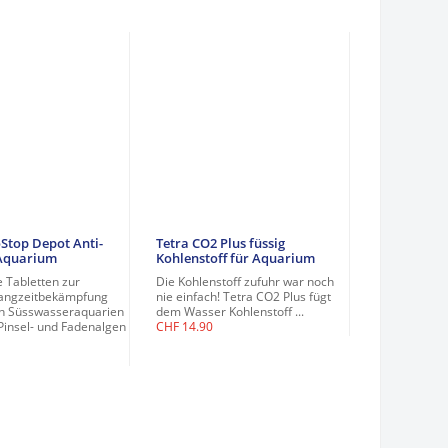
oStop Depot Anti-
Tetra CO2 Plus füssig
 Aquarium
Kohlenstoff für Aquarium
 Tabletten zur
Die Kohlenstoff zufuhr war noch
Langzeitbekämpfung
nie einfach! Tetra CO2 Plus fügt
in Süsswasseraquarien
dem Wasser Kohlenstoff ...
Pinsel- und Fadenalgen
CHF
14.90