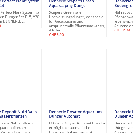
 Perfect Plant System
Dennerle Scaper’s Green
Dennerle S
Set
Aquascaping Dünger
Bodengru
Perfect Plant System ist
Scapers Green ist ein
Nährsubstra
zen Dünger-Set E15, V30
Hochleistungsdünger, der speziell
Pflanzenwa
n DENNERLE ...
für Aquascaping und
lebenswich
0
anspruchsvolle Pflanzenaquarien,
Spureneleme
d.h. für ...
CHF
25.90
CHF
8.90
 Deponit NutriBalls
Dennerle Dosator Aquarium
Dennerle E
Wasserpflanzen
Dünger Automat
Dünger A
rselle Nährstoffdepot
Mit dem Dünger Automat Dosator
Dennerle E
Aquarienpflanzen
ermöglicht automatische
Dünger vers
-Wurzeldünger als
Düngerverteilung, bis zu 4
Aquarienpf