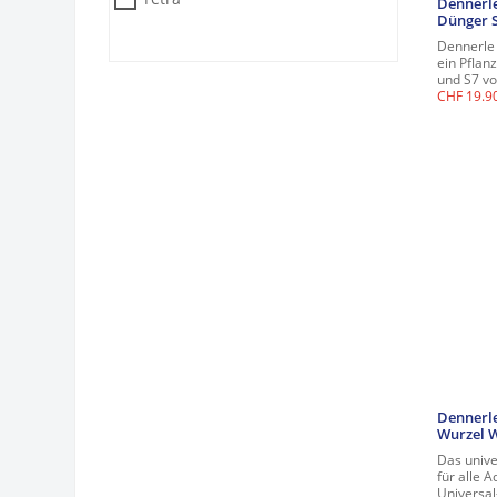
Dennerle
Dünger 
Dennerle 
ein Pflan
und S7 vo
CHF
19.9
Dennerle
Wurzel 
Das unive
für alle 
Universal