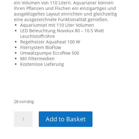
ein Volumen von 110 Litern. Aquarianer können
ihren Pflanzen und Fischen ein einzigartiges und
ausgeklügeltes Layout einrichten und gleichzeitig
eine ausgezeichnete Funktionalität genießen.
Aquariumset mit 110 Liter Volumen
LED Beleuchtung Novolux 80 – 10.5 Watt
Leuchtstoffröhre
Regelheizer Aquaheat 100 W
Fitersystem BioFlow
Umwälzpumpe Eccoflow 500
Mit Filtermedien
Kostenlose Lieferung
CHF
249.00
28 vorrätig
Juwel
Add to Basket
Primo
110
LED
Beleuchtung